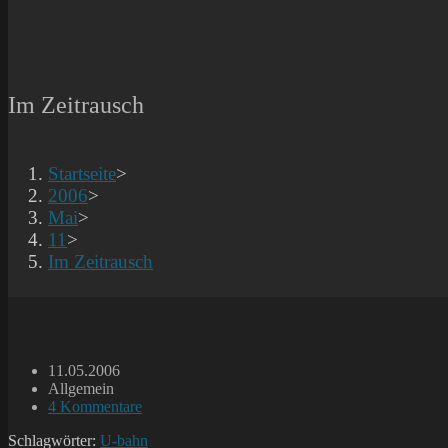
Im Zeitrausch
Startseite
>
2006
>
Mai
>
11
>
Im Zeitrausch
Beitrag
11.05.2006
veröffentlicht:
Beitrags-
Allgemein
Kategorie:
Beitrags-
4 Kommentare
Kommentare:
Schlagwörter:
U-bahn