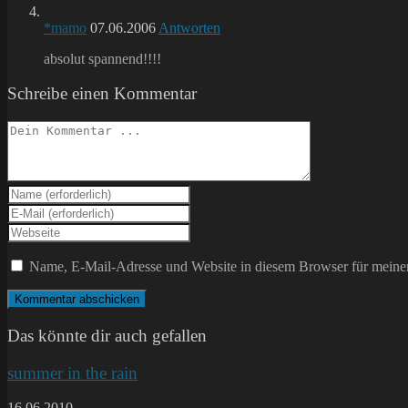
*mamo
07.06.2006
Antworten
absolut spannend!!!!
Schreibe einen Kommentar
Kommentieren
Gib
deinen
Gib
Namen
deine
Gib
oder
E-
deine
Benutzernamen
Mail-
Website-
Name, E-Mail-Adresse und Website in diesem Browser für meine
zum
Adresse
URL
Kommentieren
zum
ein
ein
Kommentieren
(optional)
ein
Das könnte dir auch gefallen
summer in the rain
16.06.2010