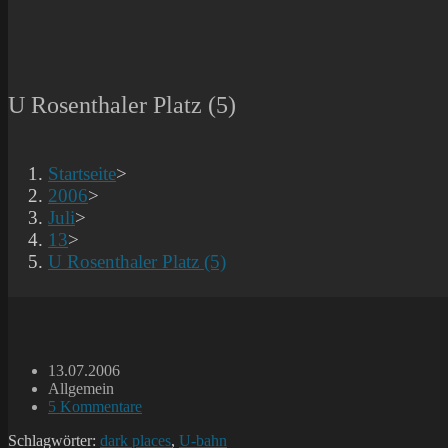
U Rosenthaler Platz (5)
Startseite
>
2006
>
Juli
>
13
>
U Rosenthaler Platz (5)
Beitrag
13.07.2006
veröffentlicht:
Beitrags-
Allgemein
Kategorie:
Beitrags-
5 Kommentare
Kommentare:
Schlagwörter:
dark places
,
U-bahn