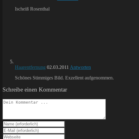
Ischeiß Rosenthal
Haarentfernung
02.03.2011
Antworten
Schönes Stimmiges Bild. Exzellent aufgenommen.
Schreibe einen Kommentar
Kommentieren
Gib
deinen
Gib
Namen
deine
Gib