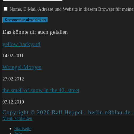
oder
E-
deine
Benutzernamen
Mail-
Website-
Name, E-Mail-Adresse und Website in diesem Browser für meine
zum
Adresse
URL
Kommentieren
zum
ein
ein
Kommentieren
(optional)
ein
Das könnte dir auch gefallen
yellow backyard
14.02.2011
Wrangel-Morgen
27.02.2012
the smell of snow in the 42. street
07.12.2010
Copyright © 2026 Ralf Heppel - berlin.n8blau.de -
Menü schließen
Startseite
Info