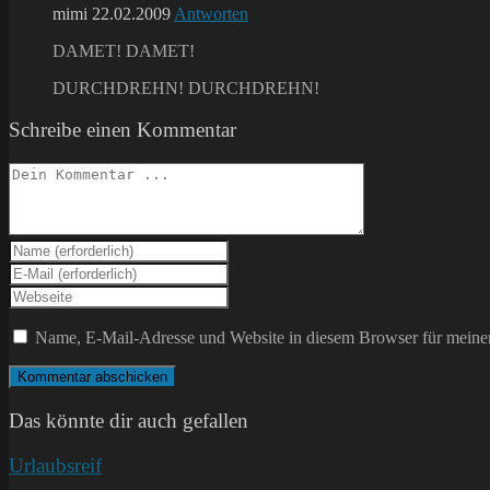
mimi
22.02.2009
Antworten
DAMET! DAMET!
DURCHDREHN! DURCHDREHN!
Schreibe einen Kommentar
Kommentieren
Gib
deinen
Gib
Namen
deine
Gib
oder
E-
deine
Benutzernamen
Mail-
Website-
Name, E-Mail-Adresse und Website in diesem Browser für meine
zum
Adresse
URL
Kommentieren
zum
ein
ein
Kommentieren
(optional)
ein
Das könnte dir auch gefallen
Urlaubsreif