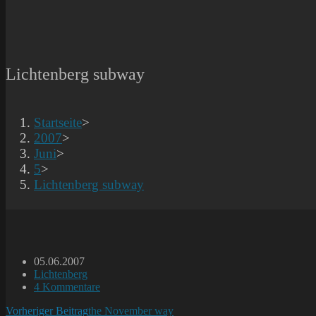
Lichtenberg subway
Startseite
>
2007
>
Juni
>
5
>
Lichtenberg subway
Beitrag
05.06.2007
veröffentlicht:
Beitrags-
Lichtenberg
Kategorie:
Beitrags-
4 Kommentare
Kommentare:
Weitere
Vorheriger Beitrag
the November way