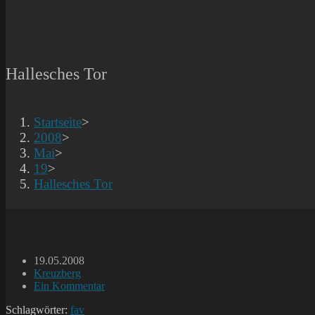
Hallesches Tor
Startseite
>
2008
>
Mai
>
19
>
Hallesches Tor
Beitrag
19.05.2008
veröffentlicht:
Beitrags-
Kreuzberg
Kategorie:
Beitrags-
Ein Kommentar
Kommentare:
Schlagwörter:
fav