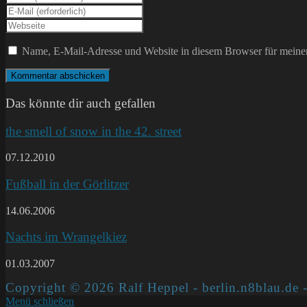
deinen
Gib
Namen
deine
Gib
oder
E-
deine
Benutzernamen
Mail-
Website-
Name, E-Mail-Adresse und Website in diesem Browser für meine
zum
Adresse
URL
Kommentieren
zum
ein
ein
Kommentieren
(optional)
ein
Das könnte dir auch gefallen
the smell of snow in the 42. street
07.12.2010
Fußball in der Görlitzer
14.06.2006
Nachts im Wrangelkiez
01.03.2007
Copyright © 2026 Ralf Heppel - berlin.n8blau.de -
Menü schließen