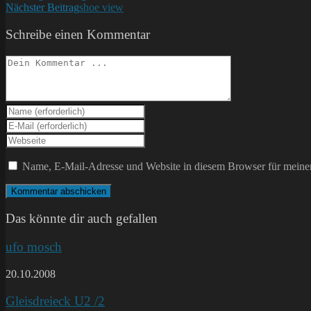
Nächster Beitrag
shoe view
Artikel
ansehen
Schreibe einen Kommentar
Kommentieren
Gib
deinen
Gib
Namen
deine
Gib
oder
E-
deine
Benutzernamen
Mail-
Website-
Name, E-Mail-Adresse und Website in diesem Browser für meine
zum
Adresse
URL
Kommentieren
zum
ein
ein
Kommentieren
(optional)
ein
Das könnte dir auch gefallen
ufo mosch
20.10.2008
Gleisdreieck U2 /2