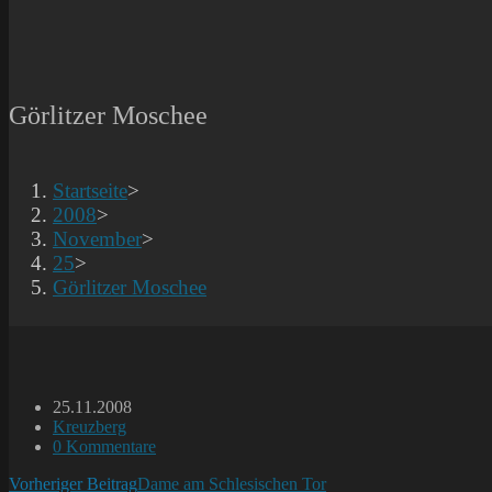
Görlitzer Moschee
Startseite
>
2008
>
November
>
25
>
Görlitzer Moschee
Beitrag
25.11.2008
veröffentlicht:
Beitrags-
Kreuzberg
Kategorie:
Beitrags-
0 Kommentare
Kommentare:
Weitere
Vorheriger Beitrag
Dame am Schlesischen Tor