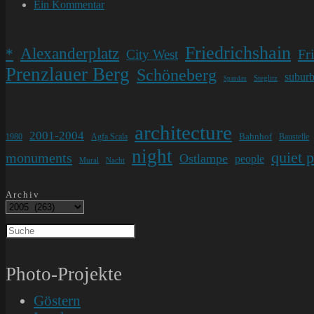
Kategorie:
Beitrags-
Ein Kommentar
Kommentare:
Friedrichshain
Alexanderplatz
*
Fr
City West
Prenzlauer Berg
Schöneberg
subur
Steglitz
Spandau
architecture
2001-2004
Bahnhof
1980
Agfa Scala
Baustelle
night
quiet 
monuments
Ostlampe
people
Mural
Nacht
Archiv
Photo-Projekte
Göstern