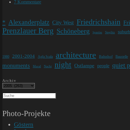
Kategorie:
Beitrags-
7 Kommentare
Kommentare:
Friedrichshain
Alexanderplatz
*
Fr
City West
Prenzlauer Berg
Schöneberg
subur
Steglitz
Spandau
architecture
2001-2004
Bahnhof
1980
Agfa Scala
Baustelle
night
quiet 
monuments
Ostlampe
people
Mural
Nacht
Archiv
Photo-Projekte
Göstern