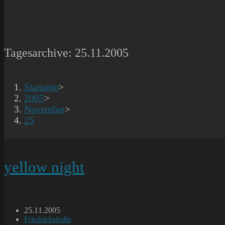
Tagesarchive: 25.11.2005
Startseite
>
2005
>
November
>
25
yellow night
Beitrag
25.11.2005
veröffentlicht:
Beitrags-
Friedrichstraße