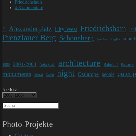
veröffentlicht:
Beitrags-
Friedrichshain
Kategorie:
Beitrags-
4 Kommentare
Kommentare:
Friedrichshain
Alexanderplatz
*
Fr
City West
Prenzlauer Berg
Schöneberg
subur
Steglitz
Spandau
architecture
2001-2004
Bahnhof
1980
Agfa Scala
Baustelle
night
quiet 
monuments
Ostlampe
people
Mural
Nacht
Archiv
Photo-Projekte
Göstern