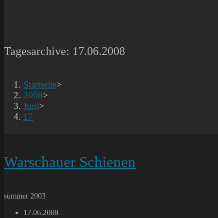
Tagesarchive: 17.06.2008
Startseite
>
2008
>
Juni
>
17
Warschauer Schienen
summer 2003
Beitrag
17.06.2008