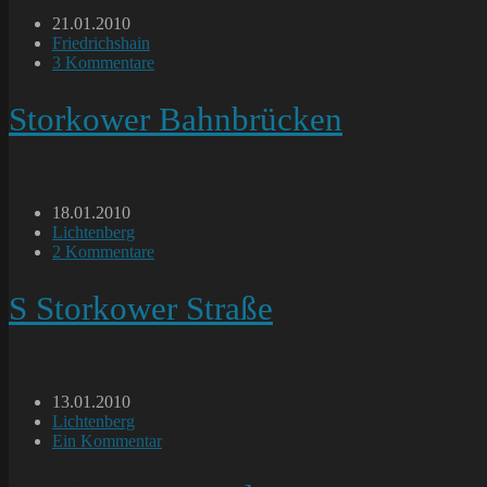
Beitrag
21.01.2010
veröffentlicht:
Beitrags-
Friedrichshain
Kategorie:
Beitrags-
3 Kommentare
Kommentare:
Storkower Bahnbrücken
Beitrag
18.01.2010
veröffentlicht:
Beitrags-
Lichtenberg
Kategorie:
Beitrags-
2 Kommentare
Kommentare:
S Storkower Straße
Beitrag
13.01.2010
veröffentlicht:
Beitrags-
Lichtenberg
Kategorie:
Beitrags-
Ein Kommentar
Kommentare: