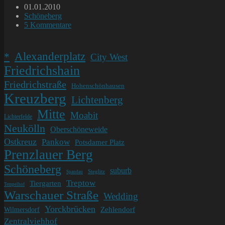
Beitrag
01.01.2010
veröffentlicht:
Beitrags-
Schöneberg
Kategorie:
Beitrags-
5 Kommentare
Kommentare:
Alexanderplatz
*
City West
Friedrichshain
Friedrichstraße
Hohenschönhausen
Kreuzberg
Lichtenberg
Mitte
Moabit
Lichterfelde
Neukölln
Oberschöneweide
Ostkreuz
Pankow
Potsdamer Platz
Prenzlauer Berg
Schöneberg
suburb
Steglitz
Spandau
Treptow
Tiergarten
Tempelhof
Warschauer Straße
Wedding
Yorckbrücken
Wilmersdorf
Zehlendorf
Zentralviehhof