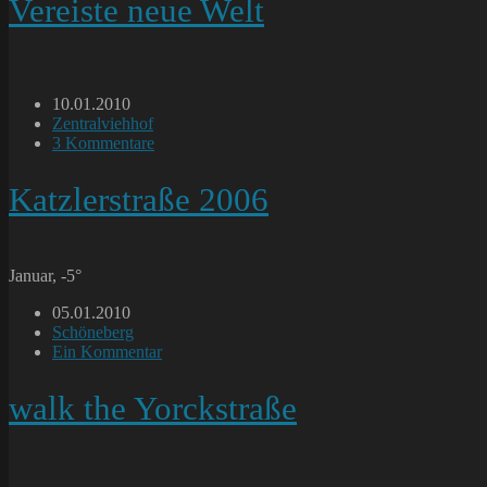
Vereiste neue Welt
Beitrag
10.01.2010
veröffentlicht:
Beitrags-
Zentralviehhof
Kategorie:
Beitrags-
3 Kommentare
Kommentare:
Katzlerstraße 2006
Januar, -5°
Beitrag
05.01.2010
veröffentlicht:
Beitrags-
Schöneberg
Kategorie:
Beitrags-
Ein Kommentar
Kommentare:
walk the Yorckstraße