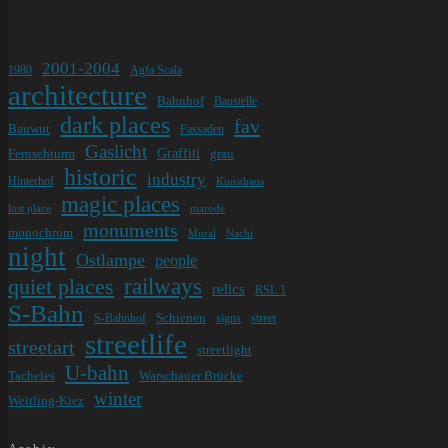
2001-2004
1980
Agfa Scala
architecture
Bahnhof
Baustelle
dark places
fav
Bauwut
Fassaden
Gaslicht
Graffiti
Fernsehturm
grau
historic
industry
Hinterhof
Kunsthaus
magic places
lost place
marode
monuments
monochrom
Mural
Nacht
night
Ostlampe
people
railways
quiet places
relics
RSL 1
S-Bahn
Schienen
S-Bahnhof
signs
street
streetlife
streetart
streetlight
U-bahn
Tacheles
Warschauer Brücke
winter
Weitling-Kiez