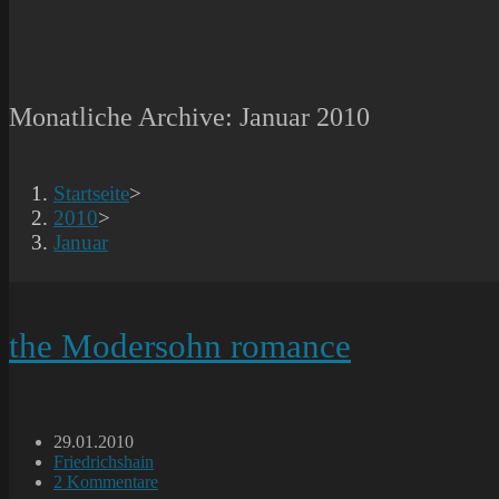
Monatliche Archive: Januar 2010
Startseite
>
2010
>
Januar
the Modersohn romance
Beitrag
29.01.2010
veröffentlicht:
Beitrags-
Friedrichshain
Kategorie:
Beitrags-
2 Kommentare