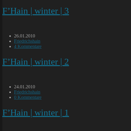
Kommentare:
F’Hain | winter | 3
Beitrag
26.01.2010
veröffentlicht:
Beitrags-
Friedrichshain
Kategorie:
Beitrags-
4 Kommentare
Kommentare:
F’Hain | winter | 2
Beitrag
24.01.2010
veröffentlicht:
Beitrags-
Friedrichshain
Kategorie:
Beitrags-
0 Kommentare
Kommentare:
F’Hain | winter | 1