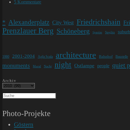
Kategorie:
Beitrags-
5 Kommentare
Kommentare:
Friedrichshain
Alexanderplatz
*
Fr
City West
Prenzlauer Berg
Schöneberg
subur
Steglitz
Spandau
architecture
2001-2004
Bahnhof
1980
Agfa Scala
Baustelle
night
quiet 
monuments
Ostlampe
people
Mural
Nacht
Archiv
Photo-Projekte
Göstern