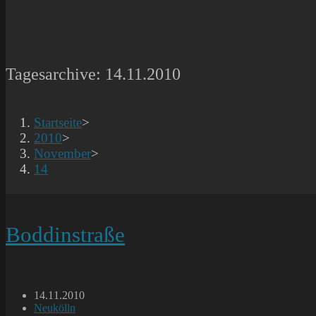
Tagesarchive: 14.11.2010
Startseite
>
2010
>
November
>
14
Boddinstraße
Beitrag
14.11.2010
veröffentlicht:
Beitrags-
Neukölln