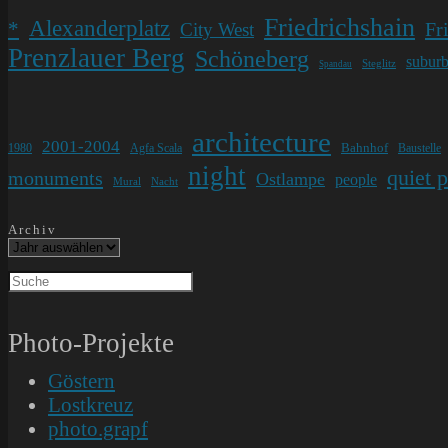
Friedrichshain
Alexanderplatz
*
Fr
City West
Prenzlauer Berg
Schöneberg
subur
Steglitz
Spandau
architecture
2001-2004
Bahnhof
1980
Agfa Scala
Baustelle
night
quiet 
monuments
Ostlampe
people
Mural
Nacht
Archiv
Photo-Projekte
Göstern
Lostkreuz
photo.grapf