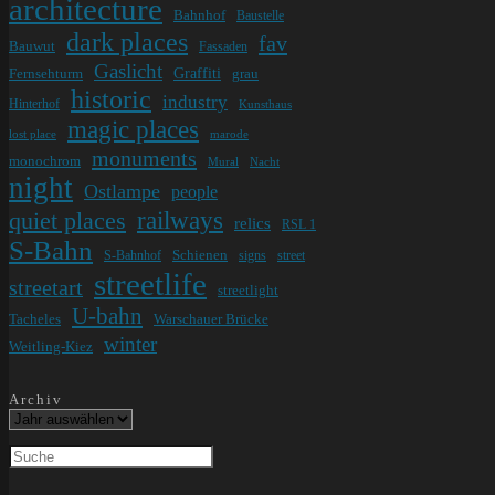
architecture
Bahnhof
Baustelle
dark places
fav
Bauwut
Fassaden
Gaslicht
Graffiti
Fernsehturm
grau
historic
industry
Hinterhof
Kunsthaus
magic places
lost place
marode
monuments
monochrom
Mural
Nacht
night
Ostlampe
people
railways
quiet places
relics
RSL 1
S-Bahn
Schienen
S-Bahnhof
signs
street
streetlife
streetart
streetlight
U-bahn
Tacheles
Warschauer Brücke
winter
Weitling-Kiez
Archiv