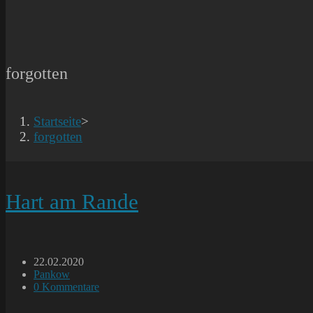
forgotten
Startseite
>
forgotten
Hart am Rande
Beitrag
22.02.2020
veröffentlicht:
Beitrags-
Pankow
Kategorie:
Beitrags-
0 Kommentare
Kommentare: