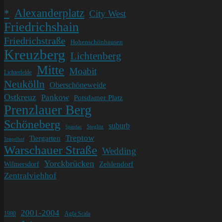
Alexanderplatz
*
City West
Friedrichshain
Friedrichstraße
Hohenschönhausen
Kreuzberg
Lichtenberg
Mitte
Moabit
Lichterfelde
Neukölln
Oberschöneweide
Ostkreuz
Pankow
Potsdamer Platz
Prenzlauer Berg
Schöneberg
suburb
Steglitz
Spandau
Treptow
Tiergarten
Tempelhof
Warschauer Straße
Wedding
Yorckbrücken
Wilmersdorf
Zehlendorf
Zentralviehhof
2001-2004
1980
Agfa Scala