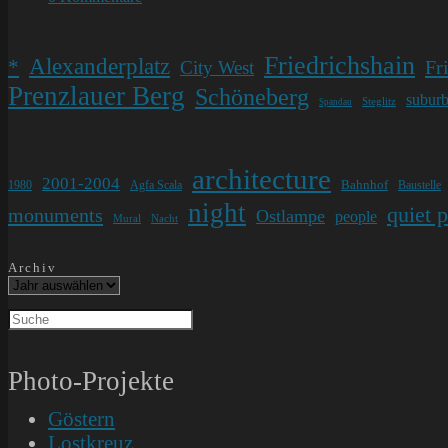
Kommentare:
Friedrichshain
Alexanderplatz
*
Fr
City West
Prenzlauer Berg
Schöneberg
subur
Steglitz
Spandau
architecture
2001-2004
Bahnhof
1980
Agfa Scala
Baustelle
night
quiet 
monuments
Ostlampe
people
Mural
Nacht
Archiv
Photo-Projekte
Göstern
Lostkreuz