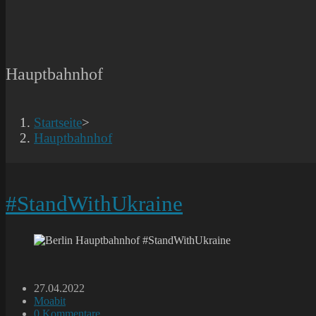
Hauptbahnhof
Startseite
>
Hauptbahnhof
#StandWithUkraine
Beitrag
27.04.2022
veröffentlicht:
Beitrags-
Moabit
Kategorie:
Beitrags-
0 Kommentare