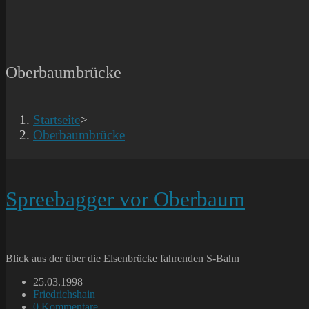
Oberbaumbrücke
Startseite
>
Oberbaumbrücke
Spreebagger vor Oberbaum
Blick aus der über die Elsenbrücke fahrenden S-Bahn
Beitrag
25.03.1998
veröffentlicht:
Beitrags-
Friedrichshain
Kategorie:
Beitrags-
0 Kommentare