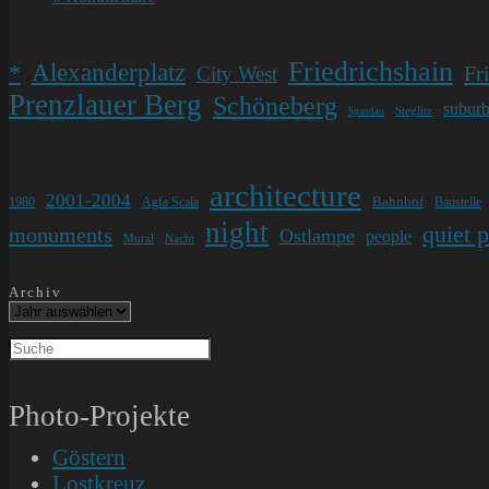
Kommentare:
Friedrichshain
Alexanderplatz
*
Fr
City West
Prenzlauer Berg
Schöneberg
subur
Steglitz
Spandau
architecture
2001-2004
Bahnhof
1980
Agfa Scala
Baustelle
night
quiet 
monuments
Ostlampe
people
Mural
Nacht
Archiv
Photo-Projekte
Göstern
Lostkreuz