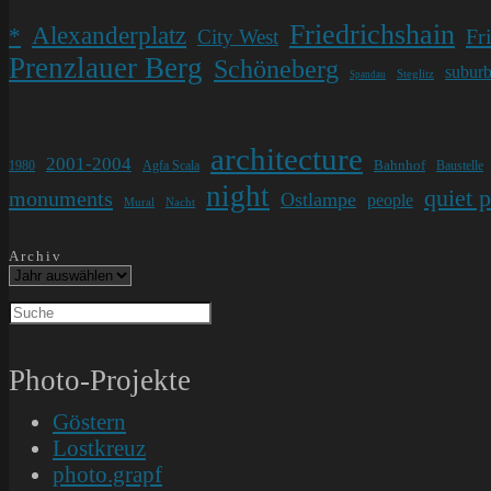
Friedrichshain
Alexanderplatz
*
Fr
City West
Prenzlauer Berg
Schöneberg
subur
Steglitz
Spandau
architecture
2001-2004
Bahnhof
1980
Agfa Scala
Baustelle
night
quiet 
monuments
Ostlampe
people
Mural
Nacht
Archiv
Photo-Projekte
Göstern
Lostkreuz
photo.grapf