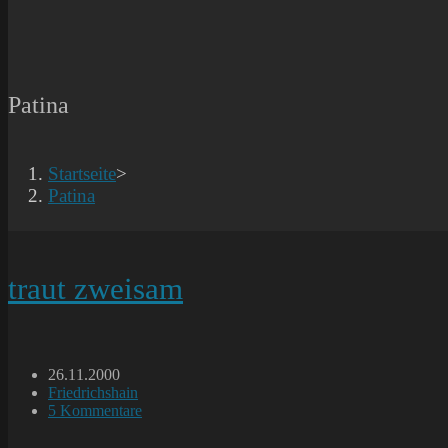
Patina
Startseite
>
Patina
traut zweisam
Beitrag
26.11.2000
veröffentlicht:
Beitrags-
Friedrichshain
Kategorie:
Beitrags-
5 Kommentare
Kommentare: