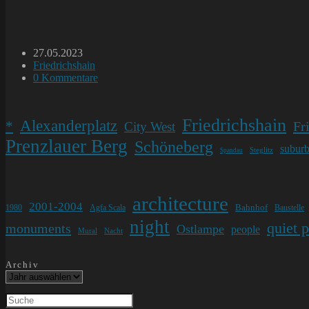
Beitrag
27.05.2023
veröffentlicht:
Beitrags-
Friedrichshain
Kategorie:
Beitrags-
0 Kommentare
Kommentare:
Friedrichshain
Alexanderplatz
*
Fr
City West
Prenzlauer Berg
Schöneberg
subur
Steglitz
Spandau
architecture
2001-2004
Bahnhof
1980
Agfa Scala
Baustelle
night
quiet 
monuments
Ostlampe
people
Mural
Nacht
Archiv