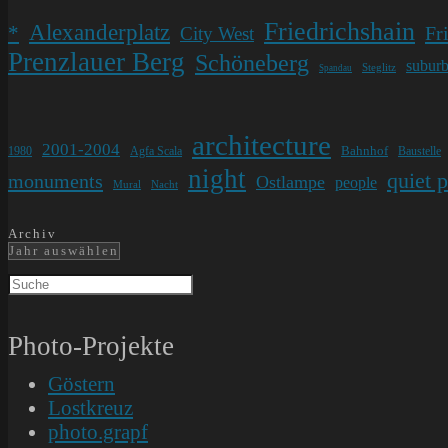
Friedrichshain
Alexanderplatz
*
Fr
City West
Prenzlauer Berg
Schöneberg
subur
Steglitz
Spandau
architecture
2001-2004
Bahnhof
1980
Agfa Scala
Baustelle
night
quiet 
monuments
Ostlampe
people
Mural
Nacht
Archiv
Jahr auswählen
Photo-Projekte
Göstern
Lostkreuz
photo.grapf