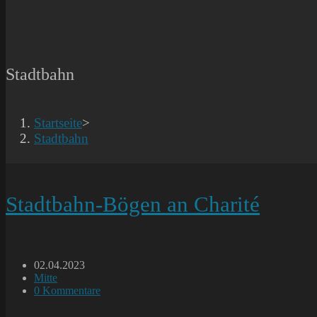
Stadtbahn
Startseite
>
Stadtbahn
Stadtbahn-Bögen an Charité
Beitrag
02.04.2023
veröffentlicht:
Beitrags-
Mitte
Kategorie:
Beitrags-
0 Kommentare
Kommentare: