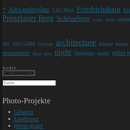
Friedrichshain
Alexanderplatz
*
Fr
City West
Prenzlauer Berg
Schöneberg
subur
Steglitz
Spandau
architecture
2001-2004
Bahnhof
1980
Agfa Scala
Baustelle
night
quiet 
monuments
Ostlampe
people
Mural
Nacht
Archiv
Photo-Projekte
Göstern
Lostkreuz
photo.grapf