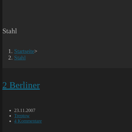
Stahl
Startseite
>
Stahl
2 Berliner
Beitrag
23.11.2007
veröffentlicht:
Beitrags-
Treptow
Kategorie:
Beitrags-
4 Kommentare
Kommentare: