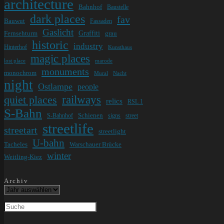
architecture
Bahnhof
Baustelle
dark places
fav
Bauwut
Fassaden
Gaslicht
Graffiti
Fernsehturm
grau
historic
industry
Hinterhof
Kunsthaus
magic places
lost place
marode
monuments
monochrom
Mural
Nacht
night
Ostlampe
people
railways
quiet places
relics
RSL 1
S-Bahn
Schienen
S-Bahnhof
signs
street
streetlife
streetart
streetlight
U-bahn
Tacheles
Warschauer Brücke
winter
Weitling-Kiez
Archiv