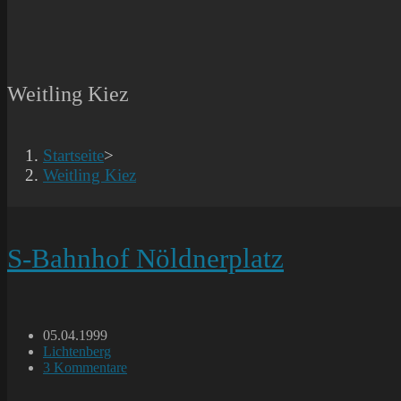
Weitling Kiez
Startseite
>
Weitling Kiez
S-Bahnhof Nöldnerplatz
Beitrag
05.04.1999
veröffentlicht:
Beitrags-
Lichtenberg
Kategorie:
Beitrags-
3 Kommentare
Kommentare: