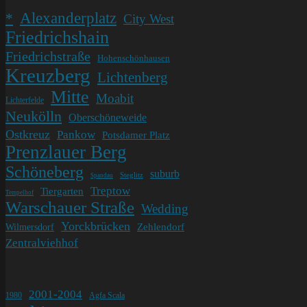
Alexanderplatz
*
City West
Friedrichshain
Friedrichstraße
Hohenschönhausen
Kreuzberg
Lichtenberg
Mitte
Moabit
Lichterfelde
Neukölln
Oberschöneweide
Ostkreuz
Pankow
Potsdamer Platz
Prenzlauer Berg
Schöneberg
suburb
Steglitz
Spandau
Treptow
Tiergarten
Tempelhof
Warschauer Straße
Wedding
Yorckbrücken
Wilmersdorf
Zehlendorf
Zentralviehhof
2001-2004
1980
Agfa Scala