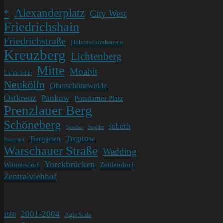
Alexanderplatz
*
City West
Friedrichshain
Friedrichstraße
Hohenschönhausen
Kreuzberg
Lichtenberg
Mitte
Moabit
Lichterfelde
Neukölln
Oberschöneweide
Ostkreuz
Pankow
Potsdamer Platz
Prenzlauer Berg
Schöneberg
suburb
Steglitz
Spandau
Treptow
Tiergarten
Tempelhof
Warschauer Straße
Wedding
Yorckbrücken
Wilmersdorf
Zehlendorf
Zentralviehhof
2001-2004
1980
Agfa Scala