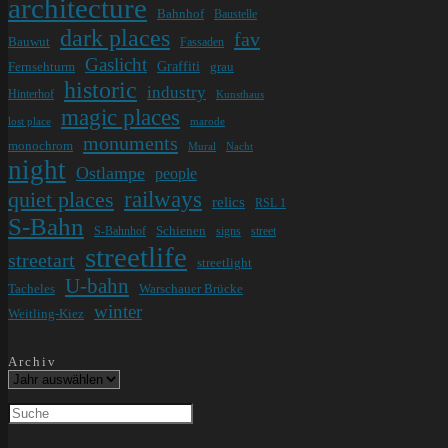
architecture
Bahnhof
Baustelle
dark places
fav
Bauwut
Fassaden
Gaslicht
Graffiti
Fernsehturm
grau
historic
industry
Hinterhof
Kunsthaus
magic places
lost place
marode
monuments
monochrom
Mural
Nacht
night
Ostlampe
people
railways
quiet places
relics
RSL 1
S-Bahn
Schienen
S-Bahnhof
signs
street
streetlife
streetart
streetlight
U-bahn
Tacheles
Warschauer Brücke
winter
Weitling-Kiez
Archiv