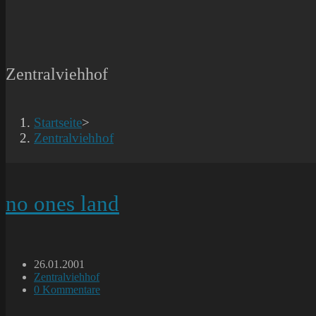
Zentralviehhof
Startseite
>
Zentralviehhof
no ones land
Beitrag
26.01.2001
veröffentlicht:
Beitrags-
Zentralviehhof
Kategorie:
Beitrags-
0 Kommentare
Kommentare: