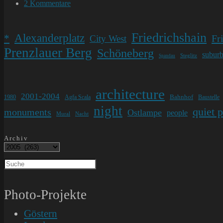
Kategorie:
Beitrags-
2 Kommentare
Kommentare:
Friedrichshain
Alexanderplatz
*
Fr
City West
Prenzlauer Berg
Schöneberg
subur
Steglitz
Spandau
architecture
2001-2004
Bahnhof
1980
Agfa Scala
Baustelle
night
quiet 
monuments
Ostlampe
people
Mural
Nacht
Archiv
Photo-Projekte
Göstern