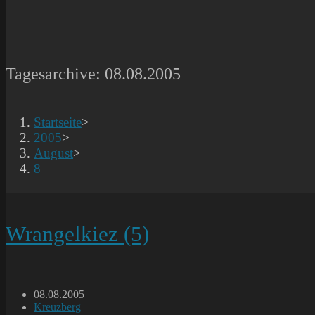
Tagesarchive: 08.08.2005
Startseite
>
2005
>
August
>
8
Wrangelkiez (5)
Beitrag
08.08.2005
veröffentlicht:
Beitrags-
Kreuzberg