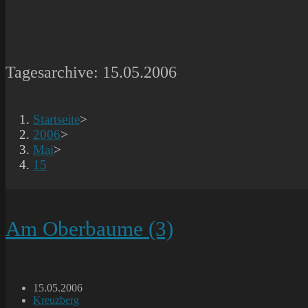
Tagesarchive: 15.05.2006
Startseite
>
2006
>
Mai
>
15
Am Oberbaume (3)
Beitrag
15.05.2006
veröffentlicht:
Beitrags-
Kreuzberg