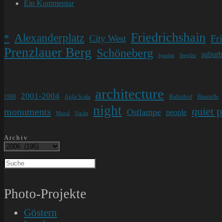
Kategorie:
Beitrags-
Ein Kommentar
Kommentare:
Friedrichshain
Alexanderplatz
*
Fr
City West
Prenzlauer Berg
Schöneberg
subur
Steglitz
Spandau
architecture
2001-2004
Bahnhof
1980
Agfa Scala
Baustelle
night
quiet 
monuments
Ostlampe
people
Mural
Nacht
Archiv
Photo-Projekte
Göstern