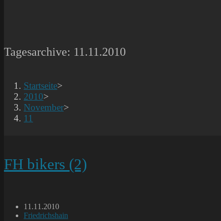
Tagesarchive: 11.11.2010
Startseite
>
2010
>
November
>
11
FH bikers (2)
Beitrag
11.11.2010
veröffentlicht:
Beitrags-
Friedrichshain