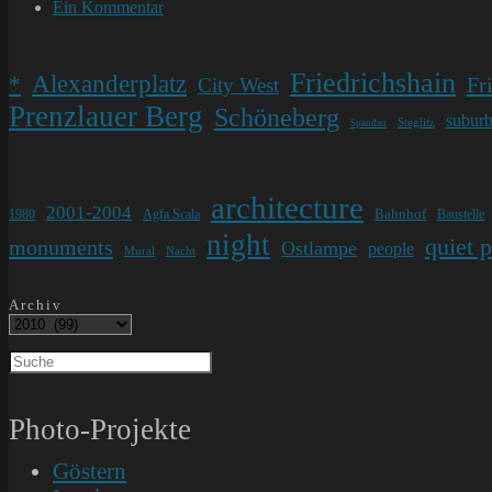
Kategorie:
Beitrags-
Ein Kommentar
Kommentare:
Friedrichshain
Alexanderplatz
*
Fr
City West
Prenzlauer Berg
Schöneberg
subur
Steglitz
Spandau
architecture
2001-2004
Bahnhof
1980
Agfa Scala
Baustelle
night
quiet 
monuments
Ostlampe
people
Mural
Nacht
Archiv
Photo-Projekte
Göstern