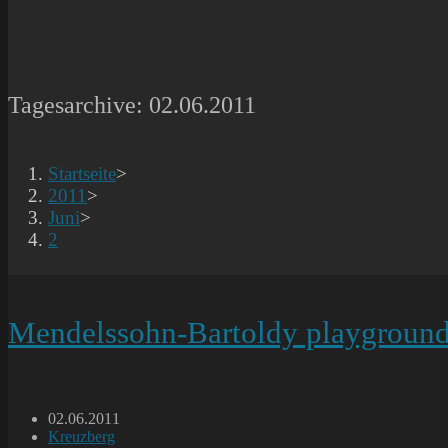
Tagesarchive: 02.06.2011
Startseite
>
2011
>
Juni
>
2
Mendelssohn-Bartoldy playgroun
Beitrag
02.06.2011
veröffentlicht:
Beitrags-
Kreuzberg