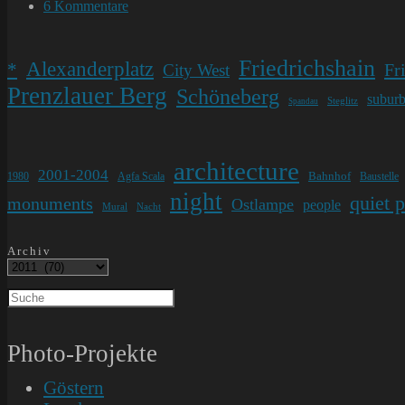
Kategorie:
Beitrags-
6 Kommentare
Kommentare:
Friedrichshain
Alexanderplatz
*
Fr
City West
Prenzlauer Berg
Schöneberg
subur
Steglitz
Spandau
architecture
2001-2004
Bahnhof
1980
Agfa Scala
Baustelle
night
quiet 
monuments
Ostlampe
people
Mural
Nacht
Archiv
Photo-Projekte
Göstern