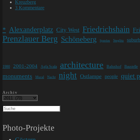
veröffentlicht:
Beitrags-
Kreuzberg
Kategorie:
Beitrags-
3 Kommentare
Kommentare:
Friedrichshain
Alexanderplatz
*
Fr
City West
Prenzlauer Berg
Schöneberg
subur
Steglitz
Spandau
architecture
2001-2004
Bahnhof
1980
Agfa Scala
Baustelle
night
quiet 
monuments
Ostlampe
people
Mural
Nacht
Archiv
Photo-Projekte
Göstern