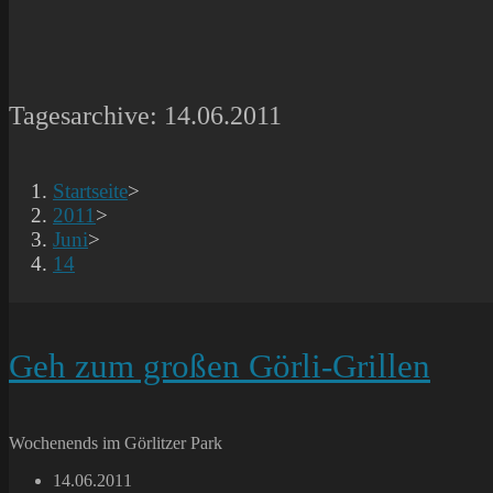
Tagesarchive: 14.06.2011
Startseite
>
2011
>
Juni
>
14
Geh zum großen Görli-Grillen
Wochenends im Görlitzer Park
Beitrag
14.06.2011