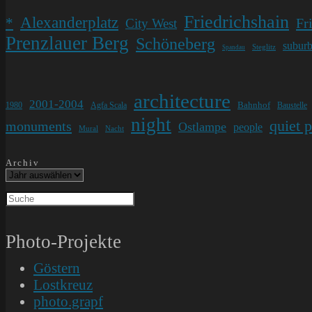
Friedrichshain
Alexanderplatz
*
Fr
City West
Prenzlauer Berg
Schöneberg
subur
Steglitz
Spandau
architecture
2001-2004
Bahnhof
1980
Agfa Scala
Baustelle
night
quiet 
monuments
Ostlampe
people
Mural
Nacht
Archiv
Photo-Projekte
Göstern
Lostkreuz
photo.grapf