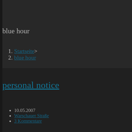
blue hour
Startseite
>
blue hour
personal notice
Beitrag
10.05.2007
veröffentlicht:
Beitrags-
Warschauer Straße
Kategorie:
Beitrags-
3 Kommentare
Kommentare: