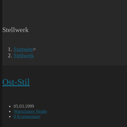
Stellwerk
Startseite
>
Stellwerk
Ost-Stil
Beitrag
05.03.1999
veröffentlicht:
Beitrags-
Warschauer Straße
Kategorie:
Beitrags-
0 Kommentare
Kommentare: