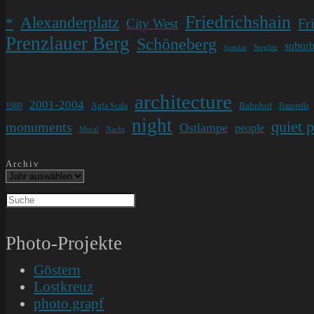
Friedrichshain
Alexanderplatz
*
Fr
City West
Prenzlauer Berg
Schöneberg
subur
Steglitz
Spandau
architecture
2001-2004
Bahnhof
1980
Agfa Scala
Baustelle
night
quiet 
monuments
Ostlampe
people
Mural
Nacht
Archiv
Photo-Projekte
Göstern
Lostkreuz
photo.grapf